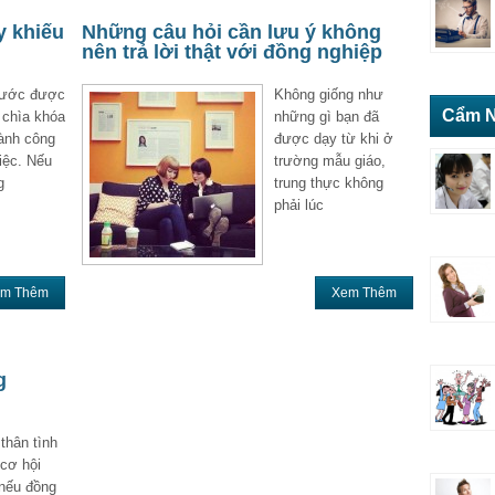
y khiếu
Những câu hỏi cần lưu ý không
nên trả lời thật với đồng nghiệp
hước được
Không giống như
Cẩm N
 chìa khóa
những gì bạn đã
hành công
được dạy từ khi ở
iệc. Nếu
trường mẫu giáo,
g
trung thực không
phải lúc
m Thêm
Xem Thêm
g
 thân tình
 cơ hội
nếu đồng