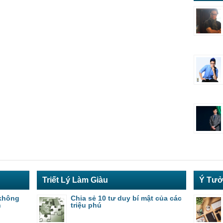
Triết Lý Làm Giàu
Ý Tưở
không
Chia sẻ 10 tư duy bí mật của các
h
triệu phú