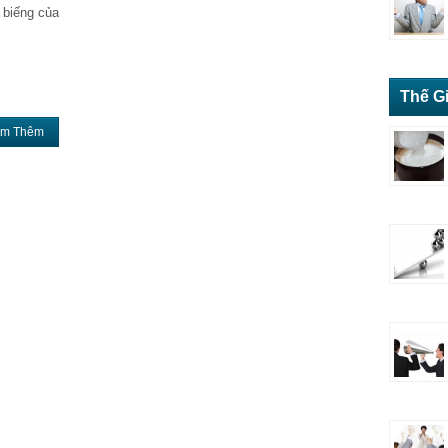
 biếng của
Thế Gi
m Thêm