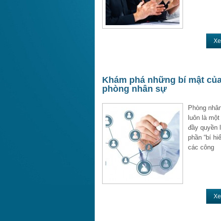
Xe
Khám phá những bí mật củ
phòng nhân sự
Phòng nhân
luôn là một
đầy quyền 
phần “bí hi
các công
Xe