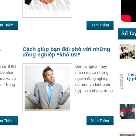
m Thêm
Xem Thêm
Sổ Ta
a
Cách giúp bạn đối phó với những
đồng nghiệp “khó ưa”
 sự (HR)
Bạn là người may
 bộ phận
mắn nếu có những
Triế
lực và có
người đồng nghiệp
tỷ p
ểm” trong
dễ mến và biết phối
hợp nhịp nhàng trong
m Thêm
Xem Thêm