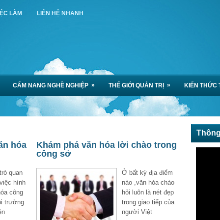
IỆC LÀM
LIÊN HỆ NHANH
»
»
CẨM NANG NGHỀ NGHIỆP
THẾ GIỚI QUẢN TRỊ
KIẾN THỨC 
Thông
văn hóa
Khám phá văn hóa lời chào trong
công sở
trò quan
Ở bất kỳ địa điểm
 việc hình
nào ,văn hóa chào
hóa công
hỏi luôn là nét đẹp
i trường
trong giao tiếp của
ện
người Việt