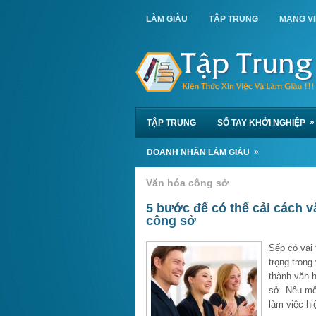
LÀM GIÀU
TẬP TRUNG
MẠNG V
»
TẬP TRUNG
SỔ TAY KHỞI NGHIỆP
»
DOANH NHÂN LÀM GIÀU
Văn hóa công sở
5 bước để có thể cải cách 
công sở
Sếp có vai 
trọng trong
thành văn 
sở. Nếu mô
làm việc hi