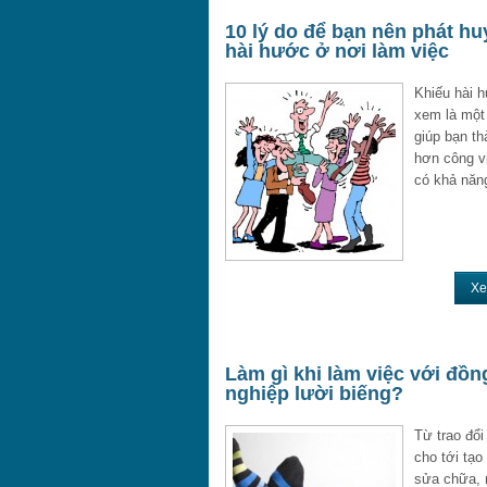
10 lý do để bạn nên phát hu
hài hước ở nơi làm việc
Khiếu hài 
xem là một
giúp bạn t
hơn công v
có khả năn
Xe
Làm gì khi làm việc với đồn
nghiệp lười biếng?
Từ trao đổi
cho tới tạo
sửa chữa, 