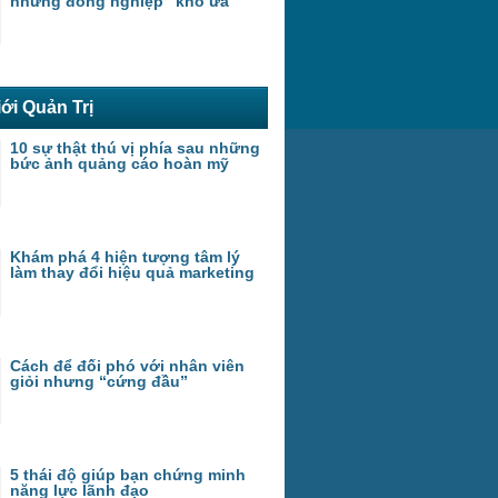
những đồng nghiệp “khó ưa”
ới Quản Trị
10 sự thật thú vị phía sau những
bức ảnh quảng cáo hoàn mỹ
Khám phá 4 hiện tượng tâm lý
làm thay đổi hiệu quả marketing
Cách để đối phó với nhân viên
giỏi nhưng “cứng đầu”
5 thái độ giúp bạn chứng minh
năng lực lãnh đạo