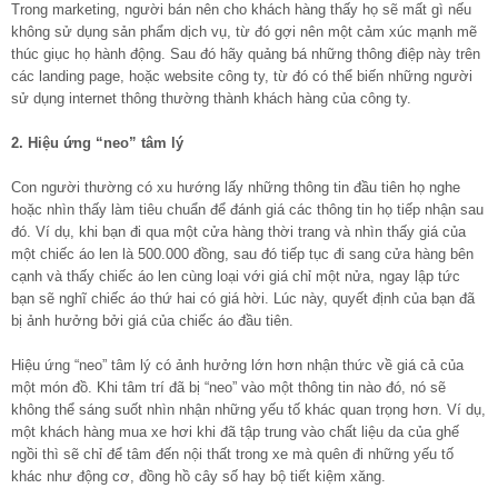
Trong marketing, người bán nên cho khách hàng thấy họ sẽ mất gì nếu
không sử dụng sản phẩm dịch vụ, từ đó gợi nên một cảm xúc mạnh mẽ
thúc giục họ hành động. Sau đó hãy quảng bá những thông điệp này trên
các landing page, hoặc website công ty, từ đó có thể biến những người
sử dụng internet thông thường thành khách hàng của công ty.
2. Hiệu ứng “neo” tâm lý
Con người thường có xu hướng lấy những thông tin đầu tiên họ nghe
hoặc nhìn thấy làm tiêu chuẩn để đánh giá các thông tin họ tiếp nhận sau
đó. Ví dụ, khi bạn đi qua một cửa hàng thời trang và nhìn thấy giá của
một chiếc áo len là 500.000 đồng, sau đó tiếp tục đi sang cửa hàng bên
cạnh và thấy chiếc áo len cùng loại với giá chỉ một nửa, ngay lập tức
bạn sẽ nghĩ chiếc áo thứ hai có giá hời. Lúc này, quyết định của bạn đã
bị ảnh hưởng bởi giá của chiếc áo đầu tiên.
Hiệu ứng “neo” tâm lý có ảnh hưởng lớn hơn nhận thức về giá cả của
một món đồ. Khi tâm trí đã bị “neo” vào một thông tin nào đó, nó sẽ
không thể sáng suốt nhìn nhận những yếu tố khác quan trọng hơn. Ví dụ,
một khách hàng mua xe hơi khi đã tập trung vào chất liệu da của ghế
ngồi thì sẽ chỉ để tâm đến nội thất trong xe mà quên đi những yếu tố
khác như động cơ, đồng hồ cây số hay bộ tiết kiệm xăng.