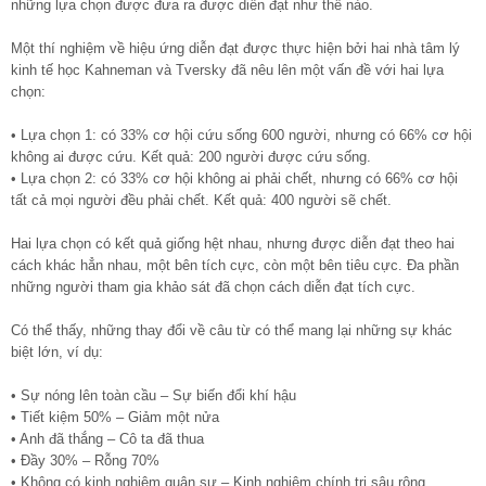
những lựa chọn được đưa ra được diễn đạt như thế nào.
Một thí nghiệm về hiệu ứng diễn đạt được thực hiện bởi hai nhà tâm lý
kinh tế học Kahneman và Tversky đã nêu lên một vấn đề với hai lựa
chọn:
• Lựa chọn 1: có 33% cơ hội cứu sống 600 người, nhưng có 66% cơ hội
không ai được cứu. Kết quả: 200 người được cứu sống.
• Lựa chọn 2: có 33% cơ hội không ai phải chết, nhưng có 66% cơ hội
tất cả mọi người đều phải chết. Kết quả: 400 người sẽ chết.
Hai lựa chọn có kết quả giống hệt nhau, nhưng được diễn đạt theo hai
cách khác hẳn nhau, một bên tích cực, còn một bên tiêu cực. Đa phần
những người tham gia khảo sát đã chọn cách diễn đạt tích cực.
Có thể thấy, những thay đổi về câu từ có thể mang lại những sự khác
biệt lớn, ví dụ:
• Sự nóng lên toàn cầu – Sự biến đổi khí hậu
• Tiết kiệm 50% – Giảm một nửa
• Anh đã thắng – Cô ta đã thua
• Đầy 30% – Rỗng 70%
• Không có kinh nghiệm quân sự – Kinh nghiệm chính trị sâu rộng