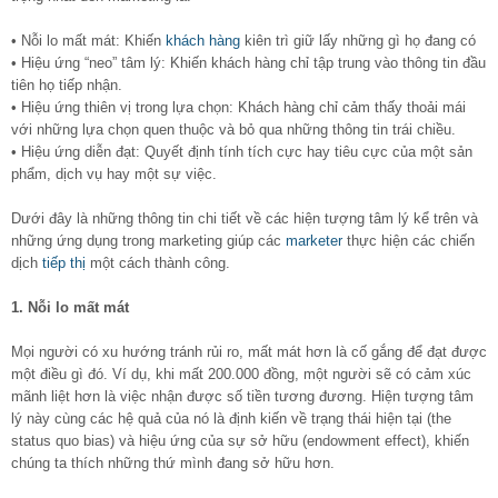
• Nỗi lo mất mát: Khiến
khách hàng
kiên trì giữ lấy những gì họ đang có
• Hiệu ứng “neo” tâm lý: Khiến khách hàng chỉ tập trung vào thông tin đầu
tiên họ tiếp nhận.
• Hiệu ứng thiên vị trong lựa chọn: Khách hàng chỉ cảm thấy thoải mái
với những lựa chọn quen thuộc và bỏ qua những thông tin trái chiều.
• Hiệu ứng diễn đạt: Quyết định tính tích cực hay tiêu cực của một sản
phẩm, dịch vụ hay một sự việc.
Dưới đây là những thông tin chi tiết về các hiện tượng tâm lý kể trên và
những ứng dụng trong marketing giúp các
marketer
thực hiện các chiến
dịch
tiếp thị
một cách thành công.
1. Nỗi lo mất mát
Mọi người có xu hướng tránh rủi ro, mất mát hơn là cố gắng để đạt được
một điều gì đó. Ví dụ, khi mất 200.000 đồng, một người sẽ có cảm xúc
mãnh liệt hơn là việc nhận được số tiền tương đương. Hiện tượng tâm
lý này cùng các hệ quả của nó là định kiến về trạng thái hiện tại (the
status quo bias) và hiệu ứng của sự sở hữu (endowment effect), khiến
chúng ta thích những thứ mình đang sở hữu hơn.