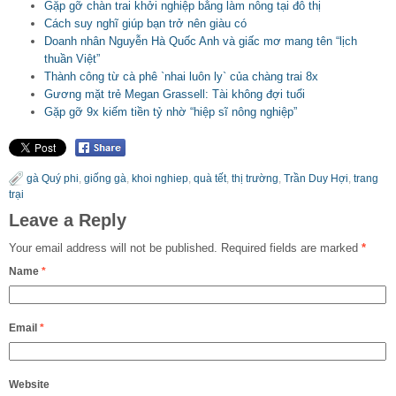
Gặp gỡ chàn trai khởi nghiệp bằng làm nông tại đô thị
Cách suy nghĩ giúp bạn trở nên giàu có
Doanh nhân Nguyễn Hà Quốc Anh và giấc mơ mang tên “lịch
thuần Việt”
Thành công từ cà phê `nhai luôn ly` của chàng trai 8x
Gương mặt trẻ Megan Grassell: Tài không đợi tuổi
Gặp gỡ 9x kiếm tiền tỷ nhờ “hiệp sĩ nông nghiệp”
gà Quý phi
,
giống gà
,
khoi nghiep
,
quà tết
,
thị trường
,
Trần Duy Hợi
,
trang
trại
Leave a Reply
Your email address will not be published.
Required fields are marked
*
Name
*
Email
*
Website