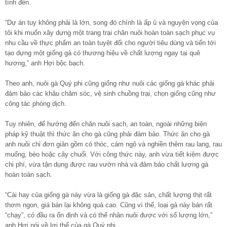
tính đến.
“Dự án tuy không phải là lớn, song đó chính là ấp ủ và nguyện vọng của
tôi khi muốn xây dựng một trang trại chăn nuôi hoàn toàn sạch phục vụ
nhu cầu về thực phẩm an toàn tuyệt đối cho người tiêu dùng và tiến tới
tạo dựng một giống gà có thương hiệu về chất lượng ngay tại quê
hương,” anh Hợi bộc bạch.
Theo anh, nuôi gà Quý phi cũng giống như nuôi các giống gà khác phải
đảm bảo các khâu chăm sóc, vệ sinh chuồng trại, chọn giống cũng như
công tác phòng dịch.
Tuy nhiên, để hướng đến chăn nuôi sạch, an toàn, ngoài những biện
pháp kỹ thuật thì thức ăn cho gà cũng phải đảm bảo. Thức ăn cho gà
anh nuôi chỉ đơn giản gồm có thóc, cám ngô và nghiền thêm rau lang, rau
muống, bèo hoặc cây chuối. Với công thức này, anh vừa tiết kiệm được
chi phí, vừa tận dụng được rau vườn nhà và đảm bảo chất lượng gà
hoàn toàn sạch.
“Cái hay của giống gà này vừa là giống gà đặc sản, chất lượng thịt rất
thơm ngon, giá bán lại không quá cao. Cũng vì thế, loại gà này bán rất
“chạy”, có đầu ra ổn định và có thể nhân nuôi được với số lượng lớn,”
anh Hợi nói về lợi thế của gà Quý phi.