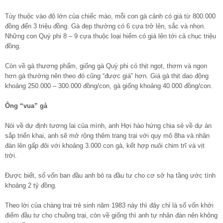
Tùy thuộc vào độ lớn của chiếc mào, mỗi con gà cảnh có giá từ 800.000
đồng đến 3 triệu đồng. Gà đẹp thường có 6 cựa trở lên, sắc và nhọn.
Những con Quý phi 8 – 9 cựa thuộc loại hiếm có giá lên tới cả chục triệu
đồng.
Còn về gà thương phẩm, giống gà Quý phi có thịt ngọt, thơm và ngon
hơn gà thường nên theo đó cũng “được giá” hơn. Giá gà thịt dao động
khoảng 250.000 – 300.000 đồng/con, gà giống khoảng 40.000 đồng/con.
Ông “vua” gà
Nói về dự định tương lai của mình, anh Hợi hào hứng chia sẻ về dự án
sắp triển khai, anh sẽ mở rộng thêm trang trại với quy mô 8ha và nhân
đàn lên gấp đôi với khoảng 3.000 con gà, kết hợp nuôi chim trĩ và vịt
trời.
Được biết, số vốn ban đầu anh bỏ ra đầu tư cho cơ sở hạ tầng ước tính
khoảng 2 tỷ đồng.
Theo lời của chàng trai trẻ sinh năm 1983 này thì đây chỉ là số vốn khởi
điểm đầu tư cho chuồng trại, còn về giống thì anh tự nhân đàn nên không