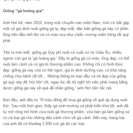
Giống “gà hoàng gia”
Anh Hợi kể, năm 2010, trong một chuyến vào miền Nam, tình cờ bắt gặp
một số gia đình nuôi giống gà lạ, đẹp mắt, đặc biệt giống gà này có phần
lông trên đầu nhô lên và có mào tựa như chiếc vương miện trông rất quý
phái.
“Hỏi ra mới biết, giống gà Quý phi nuôi có xuất xứ từ châu Âu, nhiều
người còn gọi là ‘gà hoàng gia.’ Đây là giống gà có mào, lông đẹp, có thể
nuôi làm cảnh và có giá trị thương phẩm cao. Không chỉ có hình thức
đẹp, giống gà này còn có thịt ngon, giá trị dinh dưỡng cao, có khả năng
chống chịu bệnh rất tốt… Những thông tin ban đầu và vẻ đẹp của giống
gà quý này đã ‘hút hồn’ tôi, ngay lúc đó tôi nghĩ tới việc phải mang bằng
được giống gà này về quê để nhân giống,” anh Hợi tấm tắc nói.
Ban đầu, anh đầu tư 70 triệu đồng để mua gà giống về quê áp dụng nuôi
thử. Sau một thời gian, thấy gà sinh trưởng và phát triển khá tốt, anh đã
tự mở rộng mô hình vừa nuôi gà thương phẩm, vừa bán gà làm giống và
có cả loại gà cho những dân sành chơi về gà cảnh. Đến nay, trang trại
của anh đã có khoảng 1.500 con gà đủ các loại.